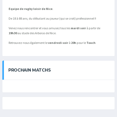
Equipe de rugby loisir de Nice
.
De 18 à 88 ans, du débutant au joueur (qui se croit) professionnel !!
Venez nous rencontrer et vous amusez tous les
mardi soir
à partir de
19h30
au stade des Arboras de Nice.
Retrouvez-nous également le
vendredi soir
à
20h
pour le
Touch
PROCHAIN MATCHS